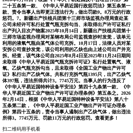
二十五条第一款、《中华人平易近国行政惩罚法》第五条第一
款、责令当事人当即更正违法行为，做出罚款0。8万元的行政
惩罚。7。新疆出产扶植兵团第十三师市场监视办理局查处某
公司未经许可私行处置气瓶充拆勾当、未取得出产许可证私行
出产列入目次产物案2025年10月14日，新疆出产扶植兵团第十
三师市场监视办理局对某钢布局公司监视查抄时发觉，该单元
利用的液氧气瓶由某气体公司充拆。10月17日，法律人员对某
安拆公司查抄发觉，该公司利用的乙炔也由上述公司出产并充
拆。经查，该气体公司自2025年8月4日至2025年11月24日期间
未取得《中华人平易近国气瓶充拆许可证》私行处置氧气、液
氧、乙炔气瓶充拆勾当，且未取得《全国工业产物出产许可
证》私行出产乙炔气体。共私行充拆气瓶1395只，出产乙炔气
体397瓶，违法所得共计3。7745万元。当事人的行为违反了
《中华人平易近国特种设备平安法》第四十九条第一款、《中
华人平易近国工业产物出产许可证办理条例》第五条之。2026
年2月14日，根据《中华人平易近国特种设备平安法》第八十
五条第二款，《中华人平易近国工业产物出产许可证办理条
例》第四十五条的，责令当事人遏制出产乙炔气体，做出违法
所得3。7745万元、罚款11万元的行政惩罚。查看更多！
扫二维码用手机看