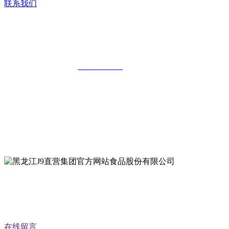
联系我们
黑龙江J9直营集团官方网站食品股份有限
公司
全国统一客服热线：
18903658751
地址：哈尔滨南岗区红旗满族乡科技园区
地址：双城经济技术开发区娃哈哈路6号
地址：黑龙江萝北县宝泉岭二九0公路一号
地址：黑龙江省延寿县工业园区北泰山路5号
公众号二维码
在线留言