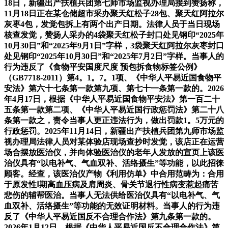
18日，新疆出产扶植兵团第七师市场监视办理局接到赞扬称，
11月18日正在某仓储超市采办聚天红松子28包、聚天红阿拉尔
灰枣4包，发觉包拆上有两个出产日期。法律人员于当日现场
核查发觉，赞扬人采办的4袋聚天红松子封口处见钢印“2025年
10月30日”和“2025年9月1日”字样，3袋聚天红阿拉尔灰枣封口
处见钢印“2025年10月30日”和“2025年7月2日”字样。当事人的
行为违反了《食物平安国度尺度 预包拆食物标签公例》
（GB7718-2011）第4。1。7。1项、《中华人平易近国食物平
安法》第六十七条第一款第九项、第七十一条第一款的。2026
年4月17日，根据《中华人平易近国食物平安法》第一百二十
五条第一款第二项、《中华人平易近国行政惩罚法》第二十八
条第一款之，责令当事人更正违法行为，做出罚款1。5万元的
行政惩罚。2025年11月14日，新疆出产扶植兵团第九师市场监
视办理局法律人员对某体验店现场查抄时发觉，该店正在运营
场合摆放医治仪，并向体验医治仪的老年人发放的宣页上该医
治仪具有“以电补气、气血双补、活络摄生”等功能，以此招徕
顾客。经查，该医治仪产物《利用仿单》中合用范畴为：合用
于原发性Ⅰ期高血压病及肩周炎、骨关节退行性病变惹起痛苦
悲伤的辅帮医治。当事人无法供给医治仪具有“以电补气、气
血双补、活络摄生”等功能的无效证明材料。当事人的行为违
反了《中华人平易近国反不合理合作法》第九条第一款的。
2026年1月12日，根据《中华人平易近国反不合理合作法》第