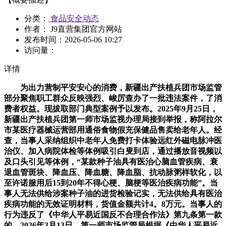
分类：
食品安全动态
作者： J9直营集团官方网站
发布时间：
2026-05-06 10:27
访问量：
详情
为出力营制平安安心的消费，新疆出产扶植兵团市场监管
部分聚焦职工群众反映强烈、峻厉查办了一批违法案件，了消
费者权益。现拔取部门典型案例予以发布。2025年9月25日，
新疆出产扶植兵团第一师市场监视办理局接到举报，称阿拉尔
市某医疗器械运营部用通俗食物假充保健品售卖给老年人。经
查，当事人采纳组织中老年人免费打卡体验远红外磁电脉冲医
治仪、加入病院体检等体例吸引白叟到店，通过播放音视频以
及口头引见等体例，“某款种子油具有医治心脑血管疾病、衰
退血管斑块、降血压、降血糖、降血脂、抗动脉粥样软化，以
至许诺服用后15到20年不得心梗、脑梗等医治疾病功能”。当
事人无法供给涉案种子油的进货检验记实，无法供给具有医治
疾病功能的无效证明材料，货值金额共计4。8万元。当事人的
行为违反了《中华人平易近国反不合理合作法》第九条第一款
的。2026年3月13日，第一师市场监管局根据《中华人平易近