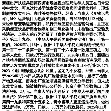
新疆出产扶植兵团第四师市场监视办理局法律人员正在日常查
抄中发觉，可克达拉某学院食堂汉堡发卖间设置饮料机，现场
制做并发卖可乐、咖啡等冷热饮品。经查，当事人《食物运营
许可证》运营项目为热食类食物制售。自2025年9月12日起，
未经申请变动运营项目，私行开展便宜饮品运营勾当，且正在
采购便宜饮品所用食物添加剂二氧化碳时，未检验出厂查验及
格演讲。当事人的行为违反了《食物运营许可和存案办理法
子》第二十九条、《中华人平易近国食物平安法》第五十第一
款的。2026年3月16日，根据《中华人平易近国食物平安法》
第一百二十二条第一款、第一百二十六条第一款第三项之，对
当事人做出、罚款2万元的行政惩罚。2026年1月15日，新疆出
产扶植兵团第五师市场监视办理局收到抽查查验演讲显示，某
建材店发卖的1批次复合硅酸盐水泥氯离子项目不合适GB 175-
2023《通用硅酸盐水泥》尺度，鉴定为不及格。经查，当事人
于2025年7月24日从某水泥厂购进该批水泥50吨，履行了检验
产物及格证、留存出厂查验演讲及供货商天分等权利，但未成
立发卖台账。除被抽样的20公斤外，其余产物已全数售出，违
法所得0。2万元。当事人的行为违反了《中华人平易近国产质
量量法》第十第二款之。根据《中华人平易近国产质量量法》
第四十九条和第五十五条之，责令当事人更正违法行为，做出
违法所得0。2万元、罚款0。38万元的行政惩罚。2025年11月