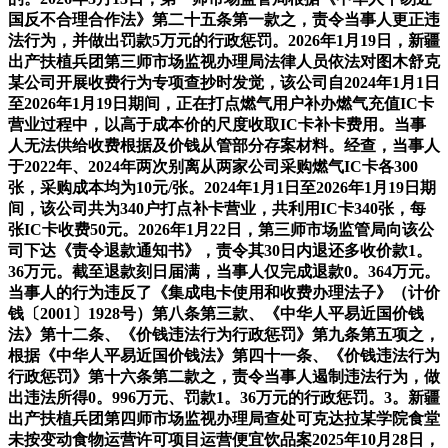
国反不合理合作法》第二十五条第一款之，责令当事人更正违
法行为，并做出罚款5万元的行政惩罚。2026年1月19日，新疆
出产扶植兵团第三师市场监视办理局法律人员依法对图木舒克
某公司开展收费行为专项查抄时发觉，该公司自2024年1月1日
至2026年1月19日期间，正在打点燃气用户补办燃气充值IC卡
营业过程中，以高于成本价的尺度收取IC卡补卡费用。当事
人无法供给收费根据及价钱从管部分存案材料。经查，当事人
于2022年、2024年两次别离从两家公司采购燃气IC卡各300
张，采购成本均为10元/张。2024年1月1日至2026年1月19日期
间，该公司共为340户打点补卡营业，共利用IC卡340张，每
张IC卡收费50元。2026年1月22日，第三师市场监管局向该公
司下达《责令退款通知书》，责令其30日内退还多收价款1。
36万元。截至退款刻日届满，当事人仅完成退款0。364万元。
当事人的行为违反了《集成电卡使用和收费办理法子》（计价
钱〔2001〕1928号）第八条第三款、《中华人平易近国价钱
法》第十二条、《价钱违法行为行政惩罚》第九条第五项之，
根据《中华人平易近国价钱法》第四十一条、《价钱违法行为
行政惩罚》第十六条第二款之，责令当事人遏制违法行为，做
出违法所得0。996万元、罚款1。36万元的行政惩罚。3。新疆
出产扶植兵团第四师市场监视办理局查处可克达拉某学院食堂
未按变动食物运营许可项目运营便宜饮品案2025年10月28日，