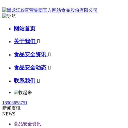
网站首页
关于我们

食品安全资讯

食品安全动态

联系我们

18903658751
新闻资讯
NEWS
食品安全资讯