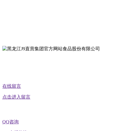
地址：哈尔滨南岗区红旗满族乡科技园区
地址：双城经济技术开发区娃哈哈路6号
地址：黑龙江萝北县宝泉岭二九0公路一号
地址：黑龙江省延寿县工业园区北泰山路5号
公众号二维码
在线留言
点击进入留言
QQ咨询