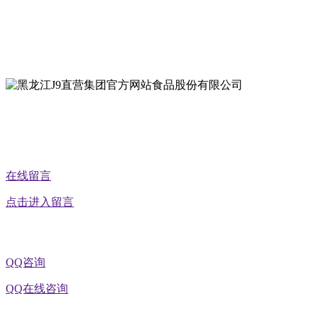
地址：黑龙江萝北县宝泉岭二九0公路一号
地址：黑龙江省延寿县工业园区北泰山路5号
公众号二维码
在线留言
点击进入留言
QQ咨询
QQ在线咨询