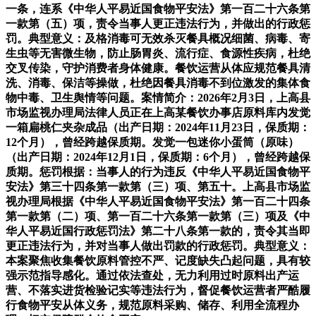
一条，连系《中华人平易近国食物平安法》第一百二十六条第
一款第（五）项，责令当事人更正违法行为，并做出的行政惩
罚。典型意义：及格消毒可无效杀灭餐具概况细菌、病毒、寄
生虫等无害微生物，防止肠胃炎、流行症、食源性疾病，杜绝
交叉传染，守护消费者身体健康。餐饮运营从体应规范餐具清
洗、消毒、保洁等操做，杜绝因餐具消毒不到位激发的集体食
物中毒、卫生舆情等问题。案情简介：2026年2月3日，上高县
市场监视办理局法律人员正在上高某餐饮办事店原料库内发觉
一箱扁桃仁夹杂成品（出产日期：2024年11月23日，保质期：
12个月），曾经跨越保质期。发觉一包迷你小蛋筒（原味）
（出产日期：2024年12月1日，保质期：6个月），曾经跨越保
质期。惩罚根据：当事人的行为违反《中华人平易近国食物平
安法》第三十四条第一款第（三）项、第五十。上高县市场监
视办理局根据《中华人平易近国食物平安法》第一百二十四条
第一款第（二）项、第一百二十六条第一款第（三）项及《中
华人平易近国行政惩罚法》第二十八条第一款的，责令其当即
更正违法行为，并对当事人做出罚款的行政惩罚。典型意义：
本案聚焦收集餐饮原料管控不严、记度缺失凸起问题，具有较
强示范指导感化。通过依法查处，无力利用过时原料出产运
营、不落实进货检验记实等违法行为，督促餐饮运营者严酷履
行食物平安从体义务，规范原料采购、储存、利用全流程办