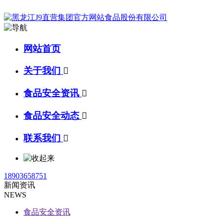
网站首页
关于我们

食品安全资讯

食品安全动态

联系我们

18903658751
新闻资讯
NEWS
食品安全资讯