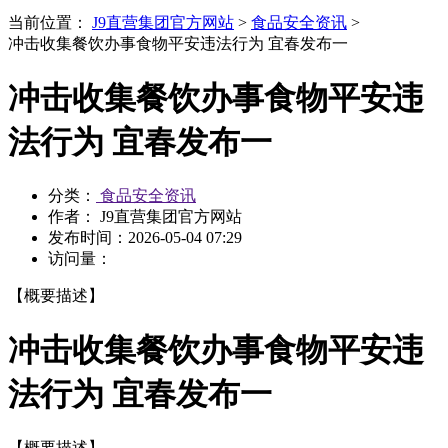
当前位置：
J9直营集团官方网站
>
食品安全资讯
>
冲击收集餐饮办事食物平安违法行为 宜春发布一
冲击收集餐饮办事食物平安违
法行为 宜春发布一
分类：
食品安全资讯
作者： J9直营集团官方网站
发布时间：
2026-05-04 07:29
访问量：
【概要描述】
冲击收集餐饮办事食物平安违
法行为 宜春发布一
【概要描述】