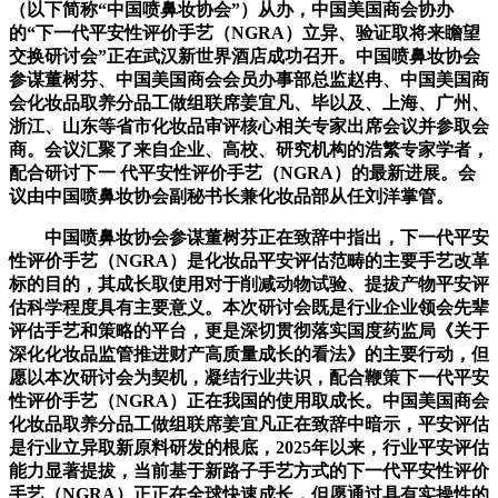
（以下简称“中国喷鼻妆协会”）从办，中国美国商会协办
的“下一代平安性评价手艺（NGRA）立异、验证取将来瞻望
交换研讨会”正在武汉新世界酒店成功召开。中国喷鼻妆协会
参谋董树芬、中国美国商会会员办事部总监赵冉、中国美国商
会化妆品取养分品工做组联席姜宜凡、毕以及、上海、广州、
浙江、山东等省市化妆品审评核心相关专家出席会议并参取会
商。会议汇聚了来自企业、高校、研究机构的浩繁专家学者，
配合研讨下一 代平安性评价手艺（NGRA）的最新进展。会
议由中国喷鼻妆协会副秘书长兼化妆品部从任刘洋掌管。
中国喷鼻妆协会参谋董树芬正在致辞中指出，下一代平安
性评价手艺（NGRA）是化妆品平安评估范畴的主要手艺改革
标的目的，其成长取使用对于削减动物试验、提拔产物平安评
估科学程度具有主要意义。本次研讨会既是行业企业领会先辈
评估手艺和策略的平台，更是深切贯彻落实国度药监局《关于
深化化妆品监管推进财产高质量成长的看法》的主要行动，但
愿以本次研讨会为契机，凝结行业共识，配合鞭策下一代平安
性评价手艺（NGRA）正在我国的使用取成长。中国美国商会
化妆品取养分品工做组联席姜宜凡正在致辞中暗示，平安评估
是行业立异取新原料研发的根底，2025年以来，行业平安评估
能力显著提拔，当前基于新路子手艺方式的下一代平安性评价
手艺（NGRA）正正在全球快速成长，但愿通过具有实操性的