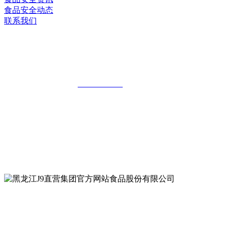
食品安全动态
联系我们
黑龙江J9直营集团官方网站食品股份有限
公司
全国统一客服热线：
18903658751
地址：哈尔滨南岗区红旗满族乡科技园区
地址：双城经济技术开发区娃哈哈路6号
地址：黑龙江萝北县宝泉岭二九0公路一号
地址：黑龙江省延寿县工业园区北泰山路5号
公众号二维码