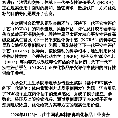
容进行了沟通和交换，并就下一代平安性评价手艺（NGRA）
正在现实使用中面对的挑和、验证需求、数据缺口、方式优化
标的目的等问题展开了会商。
本次研讨会设置从题取会商环节，环绕下一代平安性评价
手艺（NGRA）的科学进展、风险评估、评估及计较毒理学等
焦点范畴展开深切交换。雅诗兰黛亚太研发核心平安性评价高
级总监高仁君以《下一代平安性评价手艺（NGRA）的科学进
展取实施径及案例阐发》为题，系统解读了下一代平安性评价
手艺（NGRA）以导向、假设驱动的科学根本，通过利用体外
生物活性数据、心理药代动力学（PBPK）模子及生物活性比
（BER）等内容完成系统毒性评估的评估体例，为下一代平
安性评价手艺（NGRA）正在化妆品平安评估中使用的可行性
供给了参考。
大学公共卫生学院毒理学系传授王旗以《基于PBK模子
的下一代评估：体内量预测方式及案例阐发》为题，沉点引见
了PBK模子正在内评估中的焦点感化，系统了模子建立、参
数化、验证及监管接管流程。通过案例展现了PBK模子正在
预测组织浓度、优化给药方案等方面的现实使用价值。
2026年4月28日，由中国喷鼻料喷鼻精化妆品工业协会