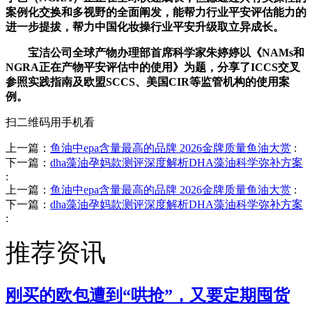
案例化交换和多视野的全面阐发，能帮力行业平安评估能力的
进一步提拔，帮力中国化妆操行业平安升级取立异成长。
宝洁公司全球产物办理部首席科学家朱婷婷以《NAMs和
NGRA正在产物平安评估中的使用》为题，分享了ICCS交叉
参照实践指南及欧盟SCCS、美国CIR等监管机构的使用案
例。
扫二维码用手机看
上一篇：
鱼油中epa含量最高的品牌 2026金牌质量鱼油大赏
:
下一篇：
dha藻油孕妈款测评深度解析DHA藻油科学弥补方案
:
上一篇：
鱼油中epa含量最高的品牌 2026金牌质量鱼油大赏
:
下一篇：
dha藻油孕妈款测评深度解析DHA藻油科学弥补方案
:
推荐资讯
刚买的欧包遭到“哄抢”，又要定期囤货