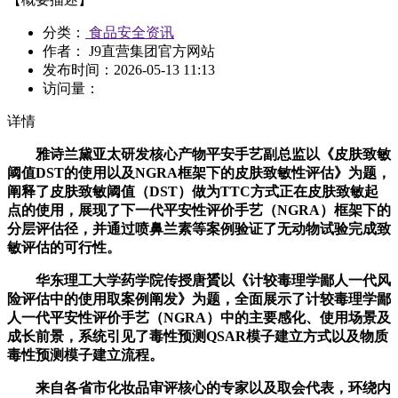
分类：
食品安全资讯
作者： J9直营集团官方网站
发布时间：
2026-05-13 11:13
访问量：
详情
雅诗兰黛亚太研发核心产物平安手艺副总监以《皮肤致敏
阈值DST的使用以及NGRA框架下的皮肤致敏性评估》为题，
阐释了皮肤致敏阈值（DST）做为TTC方式正在皮肤致敏起
点的使用，展现了下一代平安性评价手艺（NGRA）框架下的
分层评估径，并通过喷鼻兰素等案例验证了无动物试验完成致
敏评估的可行性。
华东理工大学药学院传授唐贇以《计较毒理学鄙人一代风
险评估中的使用取案例阐发》为题，全面展示了计较毒理学鄙
人一代平安性评价手艺（NGRA）中的主要感化、使用场景及
成长前景，系统引见了毒性预测QSAR模子建立方式以及物质
毒性预测模子建立流程。
来自各省市化妆品审评核心的专家以及取会代表，环绕内