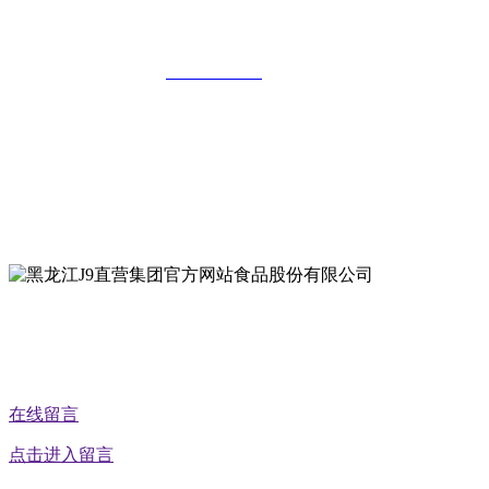
公司
全国统一客服热线：
18903658751
地址：哈尔滨南岗区红旗满族乡科技园区
地址：双城经济技术开发区娃哈哈路6号
地址：黑龙江萝北县宝泉岭二九0公路一号
地址：黑龙江省延寿县工业园区北泰山路5号
公众号二维码
在线留言
点击进入留言