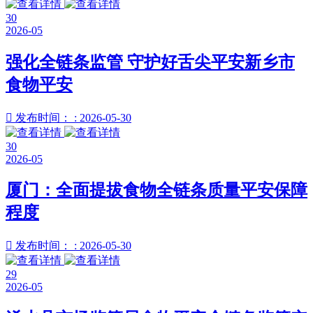
30
2026-05
强化全链条监管 守护好舌尖平安新乡市
食物平安

发布时间： : 2026-05-30
30
2026-05
厦门：全面提拔食物全链条质量平安保障
程度

发布时间： : 2026-05-30
29
2026-05