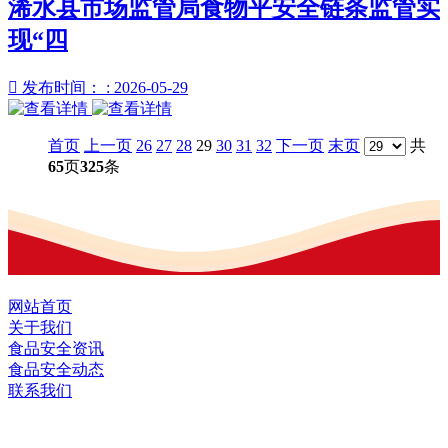
浠水县市场监管局食物平安全链条监管实
现“四

发布时间： : 2026-05-29
首页
上一页
26
27
28
29
30
31
32
下一页
末页
共
65
页
325
条
网站首页
关于我们
食品安全资讯
食品安全动态
联系我们
黑龙江J9直营集团官方网站食品股份有限