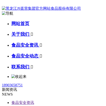
网站首页
关于我们

食品安全资讯

食品安全动态

联系我们

18903658751
新闻资讯
NEWS
食品安全资讯