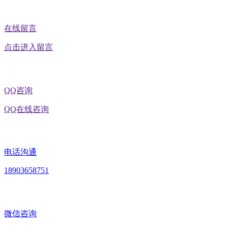
在线留言
点击进入留言
QQ咨询
QQ在线咨询
电话沟通
18903658751
微信咨询