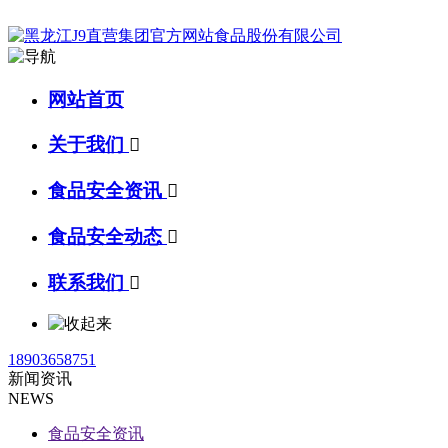
网站首页
关于我们

食品安全资讯

食品安全动态

联系我们

18903658751
新闻资讯
NEWS
食品安全资讯